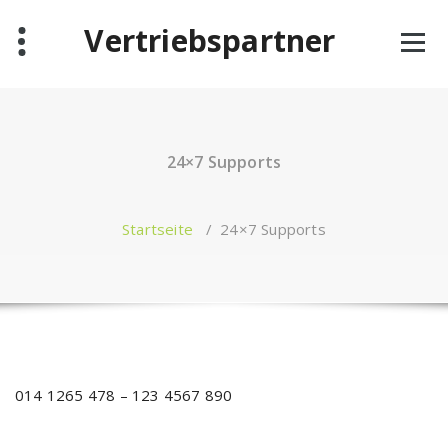
Zum
Vertriebspartner
Inhalt
springen
24×7 Supports
Startseite
/
24×7 Supports
014 1265 478 – 123 4567 890